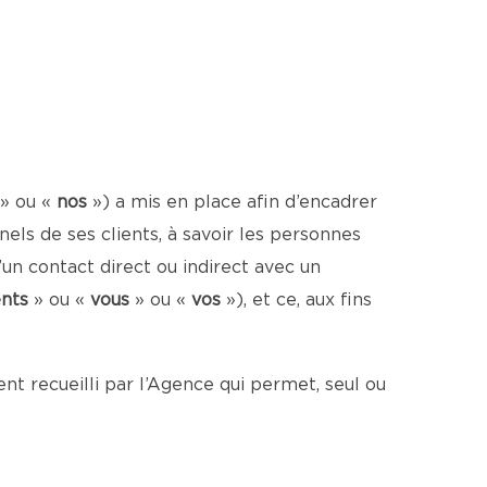
» ou «
nos
») a mis en place afin d’encadrer
ls de ses clients, à savoir les personnes
un contact direct ou indirect avec un
ents
» ou «
vous
» ou «
vos
»), et ce, aux fins
t recueilli par l’Agence qui permet, seul ou