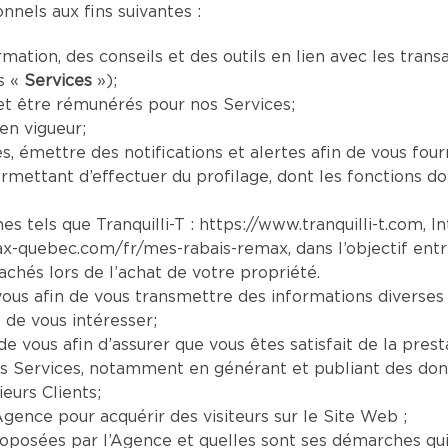
nels aux fins suivantes :
mation, des conseils et des outils en lien avec les tran
s «
Services
»);
et être rémunérés pour nos Services;
en vigueur;
es, émettre des notifications et alertes afin de vous four
mettant d’effectuer du profilage, dont les fonctions doi
es tels que Tranquilli-T :
https://www.tranquilli-t.com
, I
ax-quebec.com/fr/mes-rabais-remax
, dans l’objectif ent
chés lors de l’achat de votre propriété.
us afin de vous transmettre des informations diverses 
 de vous intéresser;
e vous afin d’assurer que vous êtes satisfait de la prest
s Services, notamment en générant et publiant des donn
eurs Clients;
Agence pour acquérir des visiteurs sur le Site Web ;
oposées par l’Agence et quelles sont ses démarches qui s