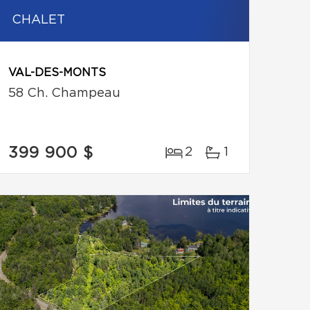
CHALET
VAL-DES-MONTS
58 Ch. Champeau
399 900 $
2
1