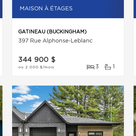
MAISON À ÉTAGES
GATINEAU (BUCKINGHAM)
397 Rue Alphonse-Leblanc
344 900 $
3
1
ou
2 000 $
/mois