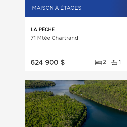
MAISON À ÉTAGES
LA PÊCHE
71 Mtée Chartrand
624 900 $
2
1