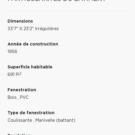
Dimensions
33'7" X 23'2" Irrégulières
Année de construction
1956
Superficie habitable
2
691 Pi
Fenestration
Bois
,
PVC
Type de fenestration
Coulissante
,
Manivelle (battant)