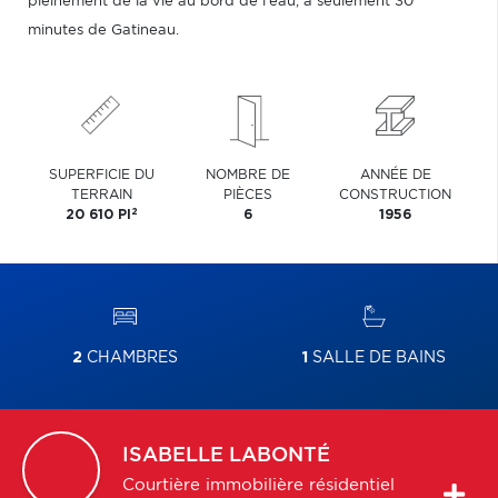
pleinement de la vie au bord de l'eau, à seulement 30
minutes de Gatineau.
SUPERFICIE DU
NOMBRE DE
ANNÉE DE
TERRAIN
PIÈCES
CONSTRUCTION
2
20 610 PI
6
1956
2
CHAMBRES
1
SALLE DE BAINS
ISABELLE
LABONTÉ
Courtière immobilière résidentiel