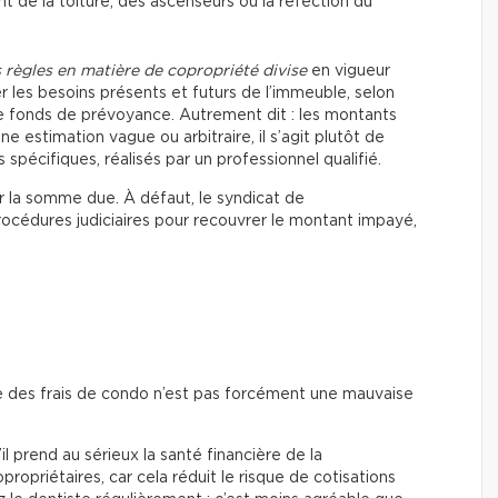
de la toiture, des ascenseurs ou la réfection du
 règles en matière de copropriété divise
en vigueur
r les besoins présents et futurs de l’immeuble, selon
 fonds de prévoyance. Autrement dit : les montants
 estimation vague ou arbitraire, il s’agit plutôt de
pécifiques, réalisés par un professionnel qualifié.
er la somme due. À défaut, le syndicat de
rocédures judiciaires pour recouvrer le montant impayé,
e des frais de condo n’est pas forcément une mauvaise
il prend au sérieux la santé financière de la
propriétaires, car cela réduit le risque de cotisations